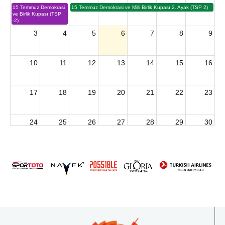
15 Temmuz Demokrasi
15 Temmuz Demokrasi ve Milli Birlik Kupası 2. Ayak (TSP 2)
ve Birlik Kupası (TSP
-2)
3
4
5
6
7
8
9
10
11
12
13
14
15
16
17
18
19
20
21
22
23
24
25
26
27
28
29
30
2026 U15 & U13 Açık Hava Türkiye Şampiyonası
31
1
2
3
4
5
6