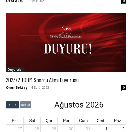
Özal Aksu
-
8 Eylül 2023
0
Duyurular
2023/2 TOHM Sporcu Alımı Duyurusu
Onur Bektaş
-
4 Eylül 2023
0
Ağustos 2026
bugün
Pzt
Sal
Çar
Per
Cum
Cmt
Paz
27
28
29
30
31
1
2