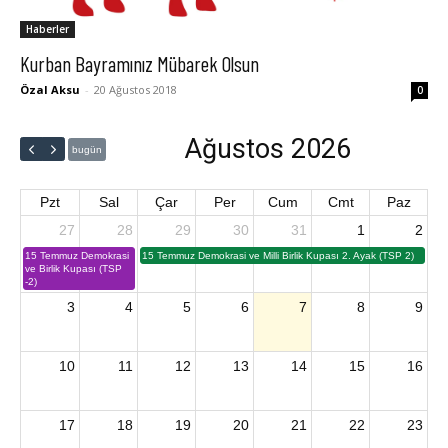
Haberler
Kurban Bayramınız Mübarek Olsun
Özal Aksu
-
20 Ağustos 2018
0
Ağustos 2026
bugün
Pzt
Sal
Çar
Per
Cum
Cmt
Paz
27
28
29
30
31
1
2
15 Temmuz Demokrasi
15 Temmuz Demokrasi ve Milli Birlik Kupası 2. Ayak (TSP 2)
ve Birlik Kupası (TSP
-2)
3
4
5
6
7
8
9
10
11
12
13
14
15
16
17
18
19
20
21
22
23