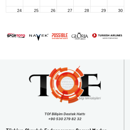
24
25
26
27
28
29
30
2026 U15 & U13 Açık Hava Türkiye Şampiyonası
31
1
2
3
4
5
6
TOf Bilişim Destek Hattı
+90 530 279 82 32