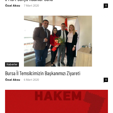
Özal Aksu
-
7 Mart 2020
0
Haberler
Bursa İl Temsilcimizin Başkanımızı Ziyareti
Özal Aksu
-
6 Mart 2020
0