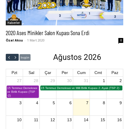
Haberler
2020 Ases Minikler Salon Kupası Sona Erdi
Özal Aksu
-
1 Mart 2020
0
Ağustos 2026
bugün
Pzt
Sal
Çar
Per
Cum
Cmt
Paz
27
28
29
30
31
1
2
15 Temmuz Demokrasi
15 Temmuz Demokrasi ve Milli Birlik Kupası 2. Ayak (TSP 2)
ve Birlik Kupası (TSP
-2)
3
4
5
6
7
8
9
10
11
12
13
14
15
16