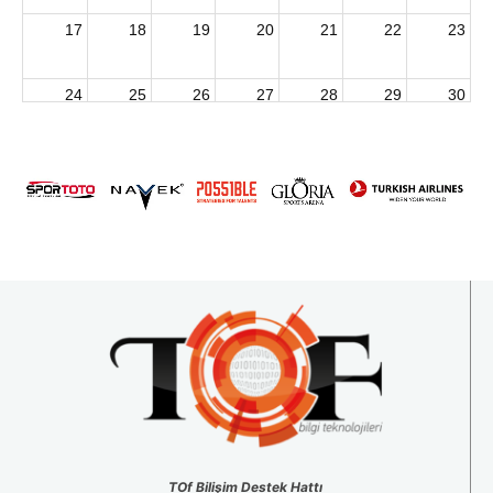
17
18
19
20
21
22
23
24
25
26
27
28
29
30
2026 U15 & U13 Açık Hava Türkiye Şampiyonası
31
1
2
3
4
5
6
TOf Bilişim Destek Hattı