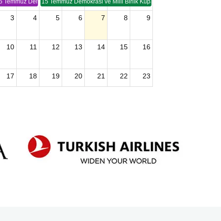
5 Temmuz Demokrasi ve Birlik Kupası (TSP -2)
15 Temmuz Demokrasi ve Milli Birlik Kupası 2. Ayak (TSP 2)
3
4
5
6
7
8
9
10
11
12
13
14
15
16
17
18
19
20
21
22
23
24
25
26
27
28
29
30
2026 U15 & U13 Açık Hava Türkiye Şampiyonası
31
1
2
3
4
5
6