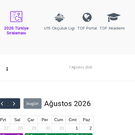
2026 Türkiye
U15 Okçuluk Ligi
TOF Portal
TOF Akademi
Sıralaması
7 Ağustos 2026
Ağustos 2026
bugün
Pzt
Sal
Çar
Per
Cum
Cmt
Paz
27
28
29
30
31
1
2