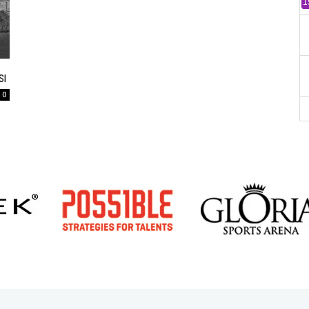
1
sı
0