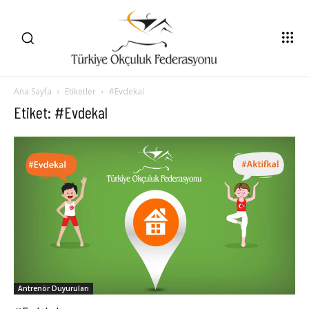
Ana Sayfa
Etiketler
#Evdekal
Etiket: #Evdekal
Antrenör Duyuruları