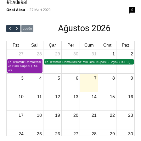
#Evdekal
Özal Aksu
-
27 Mart 2020
0
Ağustos 2026
bugün
Pzt
Sal
Çar
Per
Cum
Cmt
Paz
27
28
29
30
31
1
2
15 Temmuz Demokrasi
15 Temmuz Demokrasi ve Milli Birlik Kupası 2. Ayak (TSP 2)
ve Birlik Kupası (TSP
-2)
3
4
5
6
7
8
9
10
11
12
13
14
15
16
17
18
19
20
21
22
23
24
25
26
27
28
29
30