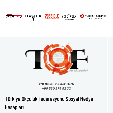
2026 U15 & U13 Açık Hava Türkiye Şampiyonası
31
1
2
3
4
5
6
TOf Bilişim Destek Hattı
+90 530 279 82 32
Türkiye Okçuluk Federasyonu Sosyal Medya
Hesapları