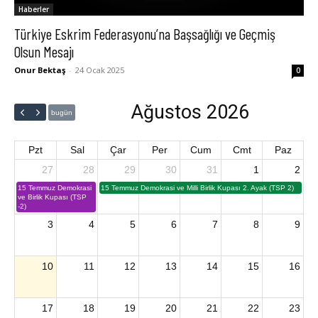
Haberler
Türkiye Eskrim Federasyonu’na Başsağlığı ve Geçmiş
Olsun Mesajı
Onur Bektaş
-
24 Ocak 2025
0
Ağustos 2026
bugün
Pzt
Sal
Çar
Per
Cum
Cmt
Paz
27
28
29
30
31
1
2
15 Temmuz Demokrasi
15 Temmuz Demokrasi ve Milli Birlik Kupası 2. Ayak (TSP 2)
ve Birlik Kupası (TSP
-2)
3
4
5
6
7
8
9
10
11
12
13
14
15
16
17
18
19
20
21
22
23