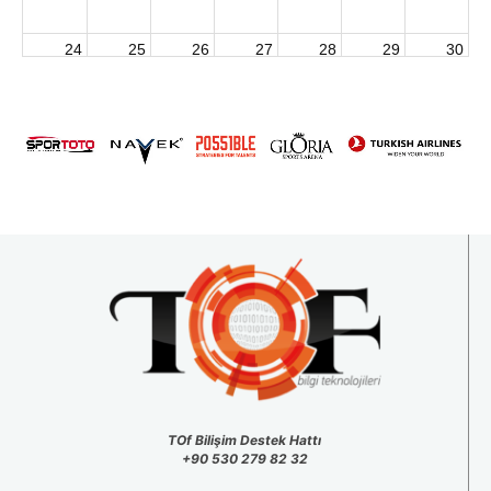
24
25
26
27
28
29
30
2026 U15 & U13 Açık Hava Türkiye Şampiyonası
31
1
2
3
4
5
6
TOf Bilişim Destek Hattı
+90 530 279 82 32