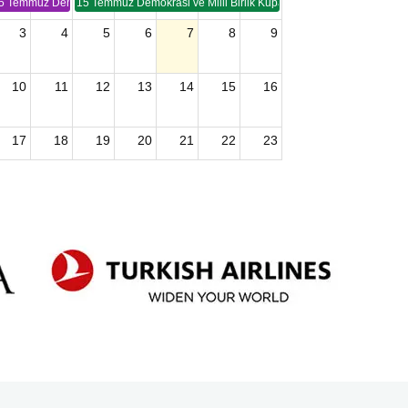
5 Temmuz Demokrasi ve Birlik Kupası (TSP -2)
15 Temmuz Demokrasi ve Milli Birlik Kupası 2. Ayak (TSP 2)
3
4
5
6
7
8
9
10
11
12
13
14
15
16
17
18
19
20
21
22
23
24
25
26
27
28
29
30
2026 U15 & U13 Açık Hava Türkiye Şampiyonası
31
1
2
3
4
5
6