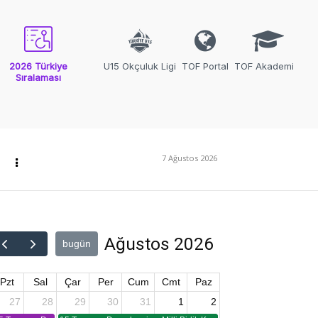
2026 Türkiye
U15 Okçuluk Ligi
TOF Portal
TOF Akademi
Sıralaması
7 Ağustos 2026
Ağustos 2026
bugün
Pzt
Sal
Çar
Per
Cum
Cmt
Paz
27
28
29
30
31
1
2