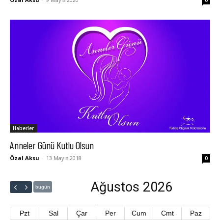
0
Haberler
Anneler Günü Kutlu Olsun
Özal Aksu
-
13 Mayıs 2018
0
Ağustos 2026
bugün
Pzt
Sal
Çar
Per
Cum
Cmt
Paz