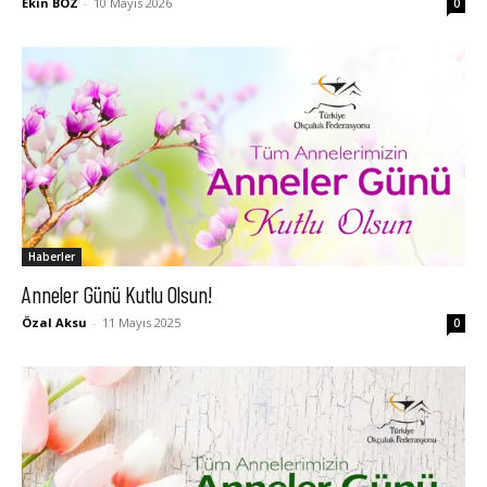
Ekin BOZ
-
10 Mayıs 2026
0
Haberler
Anneler Günü Kutlu Olsun!
Özal Aksu
-
11 Mayıs 2025
0