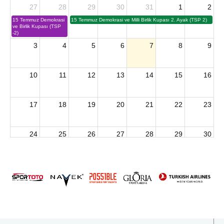
27
28
29
30
31
1
2
15 Temmuz Demokrasi
15 Temmuz Demokrasi ve Milli Birlik Kupası 2. Ayak (TSP 2)
ve Birlik Kupası (TSP
-2)
3
4
5
6
7
8
9
10
11
12
13
14
15
16
17
18
19
20
21
22
23
24
25
26
27
28
29
30
2026 U15 & U13 Açık Hava Türkiye Şampiyonası
31
1
2
3
4
5
6