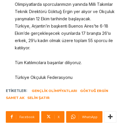
Olimpiyatlarda sporcularımızın yanında Milli Takımlar
Teknik Direktörü Göktuğ Ergin yer alıyor ve Okçuluk
yarışmaları 12 Ekim tarihinde başlayacak.
Türkiye, Arjantin’in başkenti Buenos Aires’te 6-18
Ekim’de gerçekleşecek oyunlarda 17 branşta 26’sı
erkek, 29’u kadın olmak üzere toplam 55 sporcu ile
katılıyor.
Tüm Katılımcılara başarılar diliyoruz.
Türkiye Okçuluk Federasyonu
ETIKETLER:
GENÇLIK OLIMPIYATLARI
GÖKTUĞ ERGIN
SAMET AK
SELIN ŞATIR
Facebook
X
WhatsApp