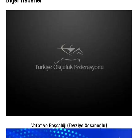
Vefat ve Başsalığı (Fevziye Sosanoğlu)