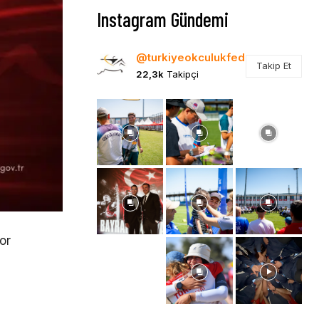
Instagram Gündemi
@turkiyeokculukfed
Takip Et
22,3k
Takipçi
or