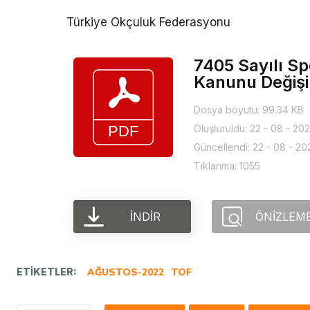
Türkiye Okçuluk Federasyonu
7405 Sayılı Sp
Kanunu Değişik
Dosya boyutu: 99.34 KB
Oluşturuldu: 22 - 08 - 20
Güncellendi: 22 - 08 - 20
Tıklanma: 1055
İNDIR
ÖNIZLEM
ETIKETLER:
AĞUSTOS-2022
TOF