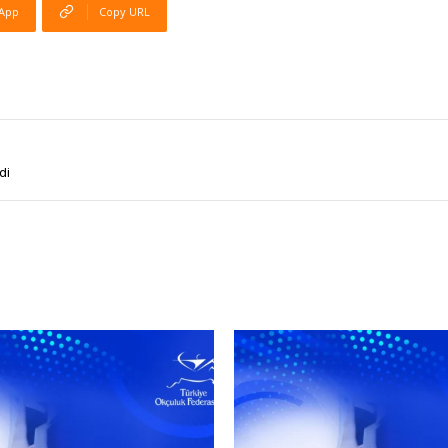
App
Copy URL
di