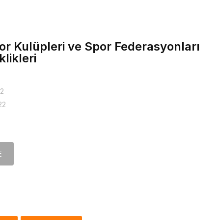
or Kulüpleri ve Spor Federasyonları
likleri
22
22
E