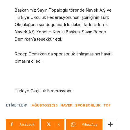
Başkanımiz Sayın Topaloglu törende Navek A.Ş ve
Türkiye Okculuk Federasyonunun işbirliğinin Türk
Okçuluğuna sundugu ciddi katkilari ifade ederek
Navek A.Ş. Yonetim Kurulu Başkanı Sayın Recep
Demirkan’a teşekkür etti.
Recep Demirkan da sponsorluk anlaşmasının hayırlı
olmasını diledi.
Türkiye Okçuluk Federasyonu
ETIKETLER:
AĞUSTOS2020
NAVEK
SPORSORLUK
TOF
Facebook
X
WhatsApp