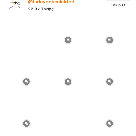
@turkiyeokculukfed
Takip Et
22,3k
Takipçi