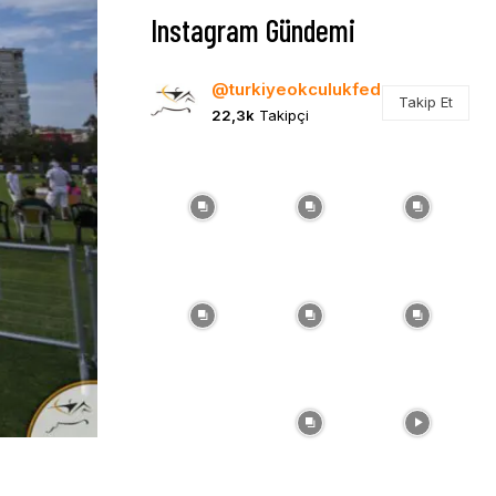
Instagram Gündemi
@turkiyeokculukfed
Takip Et
22,3k
Takipçi