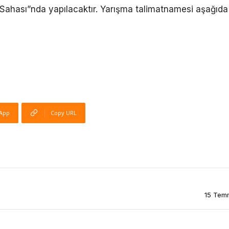
 Sahası”nda yapılacaktır. Yarışma talimatnamesi aşağıda
App
Copy URL
15 Temm