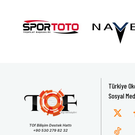
Türkiye Ok
Sosyal Med
TOf Bilişim Destek Hattı
+90 530 279 82 32