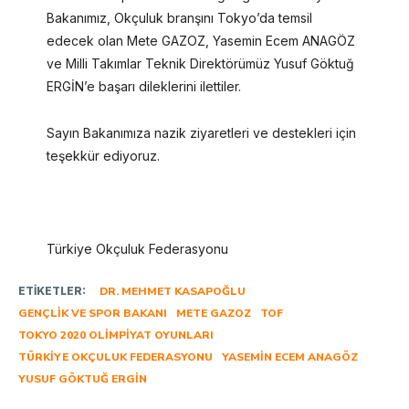
Bakanımız, Okçuluk branşını Tokyo’da temsil
edecek olan Mete GAZOZ, Yasemin Ecem ANAGÖZ
ve Milli Takımlar Teknik Direktörümüz Yusuf Göktuğ
ERGİN’e başarı dileklerini ilettiler.
Sayın Bakanımıza nazik ziyaretleri ve destekleri için
teşekkür ediyoruz.
Türkiye Okçuluk Federasyonu
ETIKETLER:
DR. MEHMET KASAPOĞLU
GENÇLIK VE SPOR BAKANI
METE GAZOZ
TOF
TOKYO 2020 OLIMPIYAT OYUNLARI
TÜRKIYE OKÇULUK FEDERASYONU
YASEMIN ECEM ANAGÖZ
YUSUF GÖKTUĞ ERGIN