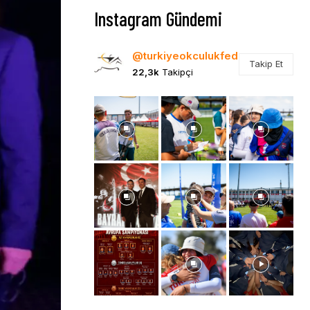
Instagram Gündemi
@turkiyeokculukfed
Takip Et
22,3k
Takipçi