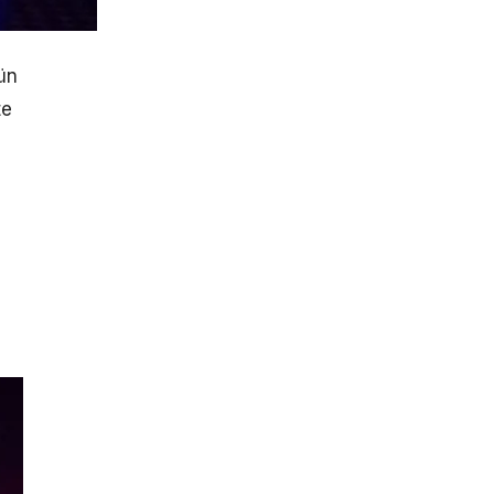
ün
te
e