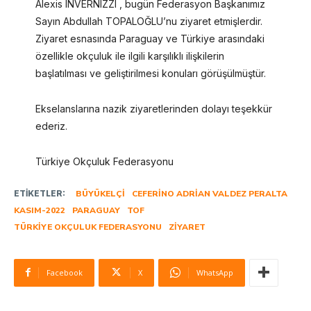
Alexis INVERNIZZI , bugün Federasyon Başkanımız
Sayın Abdullah TOPALOĞLU’nu ziyaret etmişlerdir.
Ziyaret esnasında Paraguay ve Türkiye arasındaki
özellikle okçuluk ile ilgili karşılıklı ilişkilerin
başlatılması ve geliştirilmesi konuları görüşülmüştür.
Ekselanslarına nazik ziyaretlerinden dolayı teşekkür
ederiz.
Türkiye Okçuluk Federasyonu
ETIKETLER:
BÜYÜKELÇI
CEFERINO ADRIAN VALDEZ PERALTA
KASIM-2022
PARAGUAY
TOF
TÜRKIYE OKÇULUK FEDERASYONU
ZIYARET
Facebook
X
WhatsApp