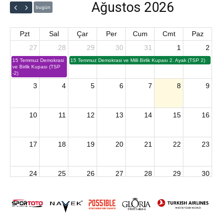
Ağustos 2026
bugün
Pzt
Sal
Çar
Per
Cum
Cmt
Paz
27
28
29
30
31
1
2
15 Temmuz Demokrasi
15 Temmuz Demokrasi ve Milli Birlik Kupası 2. Ayak (TSP 2)
ve Birlik Kupası (TSP
-2)
3
4
5
6
7
8
9
10
11
12
13
14
15
16
17
18
19
20
21
22
23
24
25
26
27
28
29
30
2026 U15 & U13 Açık Hava Türkiye Şampiyonası
31
1
2
3
4
5
6