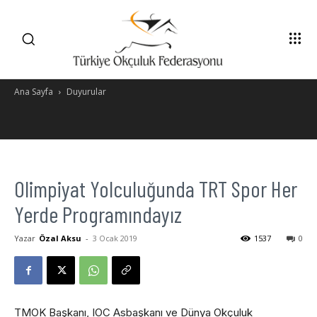
Ana Sayfa
Duyurular
Olimpiyat Yolculuğunda TRT Spor Her
Yerde Programındayız
Yazar
Özal Aksu
-
3 Ocak 2019
1537
0
TMOK Başkanı, IOC Asbaşkanı ve Dünya Okçuluk