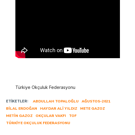
Türkiye Okçuluk Federasyonu
ETIKETLER:
ABDULLAH TOPALOĞLU
AĞUSTOS-2021
BILAL ERDOĞAN
HAYDAR ALI YILDIZ
METE GAZOZ
METIN GAZOZ
OKÇULAR VAKFI
TOF
TÜRKIYE OKÇULUK FEDERASYONU