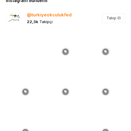
@turkiyeokculukfed
Takip Et
22,3k
Takipçi