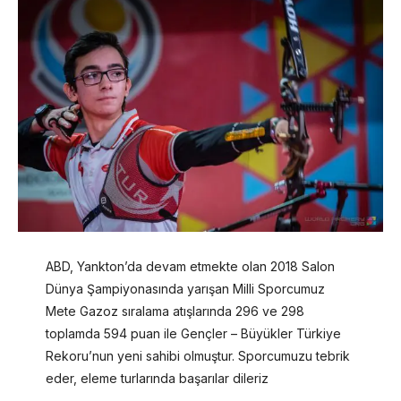
ABD, Yankton’da devam etmekte olan 2018 Salon
Dünya Şampiyonasında yarışan Milli Sporcumuz
Mete Gazoz sıralama atışlarında 296 ve 298
toplamda 594 puan ile Gençler – Büyükler Türkiye
Rekoru’nun yeni sahibi olmuştur. Sporcumuzu tebrik
eder, eleme turlarında başarılar dileriz