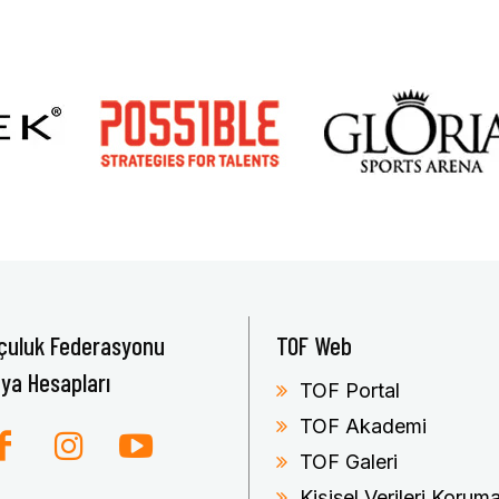
çuluk Federasyonu
TOF Web
ya Hesapları
TOF Portal
TOF Akademi
TOF Galeri
Kişisel Verileri Koru