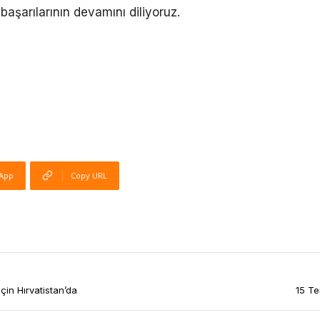
başarılarının devamını diliyoruz.
App
Copy URL
çin Hırvatistan’da
15 Te