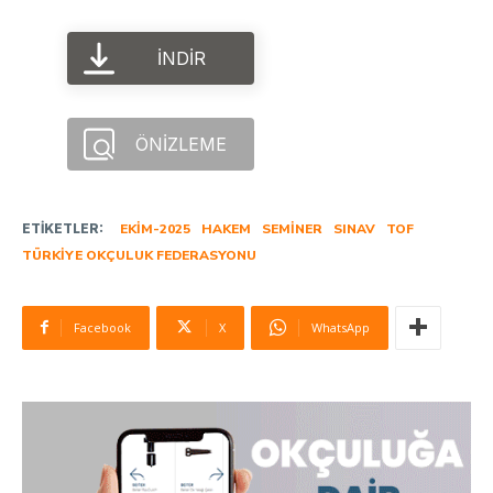
İNDIR
ÖNIZLEME
ETIKETLER:
EKIM-2025
HAKEM
SEMINER
SINAV
TOF
TÜRKIYE OKÇULUK FEDERASYONU
Facebook
X
WhatsApp