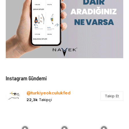
Instagram Gündemi
@turkiyeokculukfed
Takip Et
22,3k
Takipçi