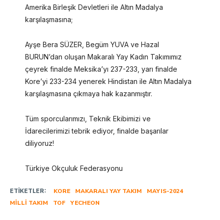
Amerika Birleşik Devletleri ile Altın Madalya
karşılaşmasına;
Ayşe Bera SÜZER, Begüm YUVA ve Hazal
BURUN’dan oluşan Makaralı Yay Kadın Takımımız
çeyrek finalde Meksika’yı 237-233, yarı finalde
Kore’yi 233-234 yenerek Hindistan ile Altın Madalya
karşılaşmasına çıkmaya hak kazanmıştır.
Tüm sporcularımızı, Teknik Ekibimizi ve
İdarecilerimizi tebrik ediyor, finalde başarılar
diliyoruz!
Türkiye Okçuluk Federasyonu
ETIKETLER:
KORE
MAKARALI YAY TAKIM
MAYIS-2024
MILLI TAKIM
TOF
YECHEON