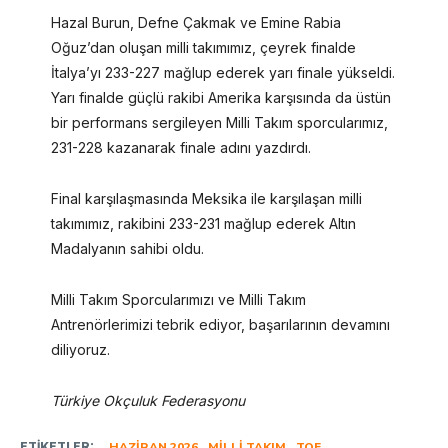
Hazal Burun, Defne Çakmak ve Emine Rabia
Oğuz’dan oluşan milli takımımız, çeyrek finalde
İtalya’yı 233-227 mağlup ederek yarı finale yükseldi.
Yarı finalde güçlü rakibi Amerika karşısında da üstün
bir performans sergileyen Milli Takım sporcularımız,
231-228 kazanarak finale adını yazdırdı.
Final karşılaşmasında Meksika ile karşılaşan milli
takımımız, rakibini 233-231 mağlup ederek Altın
Madalyanın sahibi oldu.
Milli Takım Sporcularımızı ve Milli Takım
Antrenörlerimizi tebrik ediyor, başarılarının devamını
diliyoruz.
Türkiye Okçuluk Federasyonu
ETIKETLER:
HAZIRAN 2026
MILLI TAKIM
TOF