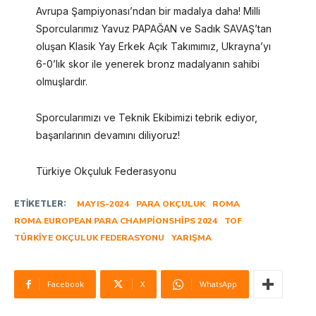
Avrupa Şampiyonası’ndan bir madalya daha! Milli
Sporcularımız Yavuz PAPAĞAN ve Sadık SAVAŞ’tan
oluşan Klasik Yay Erkek Açık Takımımız, Ukrayna’yı
6-0’lık skor ile yenerek bronz madalyanın sahibi
olmuşlardır.
Sporcularımızı ve Teknik Ekibimizi tebrik ediyor,
başarılarının devamını diliyoruz!
Türkiye Okçuluk Federasyonu
ETIKETLER:
MAYIS-2024
PARA OKÇULUK
ROMA
ROMA EUROPEAN PARA CHAMPIONSHIPS 2024
TOF
TÜRKIYE OKÇULUK FEDERASYONU
YARIŞMA
Facebook
X
WhatsApp