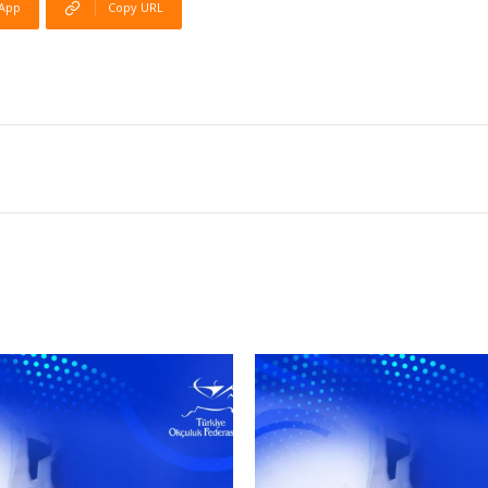
App
Copy URL