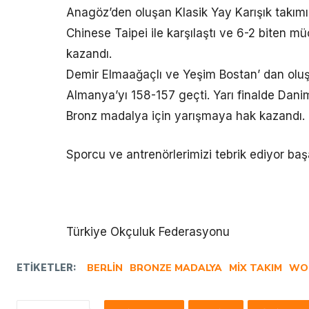
Anagöz’den oluşan Klasik Yay Karışık takımımı
Chinese Taipei ile karşılaştı ve 6-2 biten
kazandı.
Demir Elmaağaçlı ve Yeşim Bostan’ dan oluş
Almanya’yı 158-157 geçti. Yarı finalde Dani
Bronz madalya için yarışmaya hak kazandı.
Sporcu ve antrenörlerimizi tebrik ediyor başa
Türkiye Okçuluk Federasyonu
ETIKETLER:
BERLIN
BRONZE MADALYA
MIX TAKIM
WO