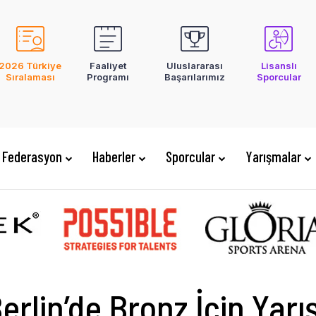
2026 Türkiye
Faaliyet
Uluslararası
Lisanslı
Sıralaması
Programı
Başarılarımız
Sporcular
Federasyon
Haberler
Sporcular
Yarışmalar
erlin’de Bronz İçin Yar