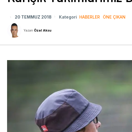
20 TEMMUZ 2018
Kategori
HABERLER
ÖNE ÇIKAN
Yazan
Özal Aksu