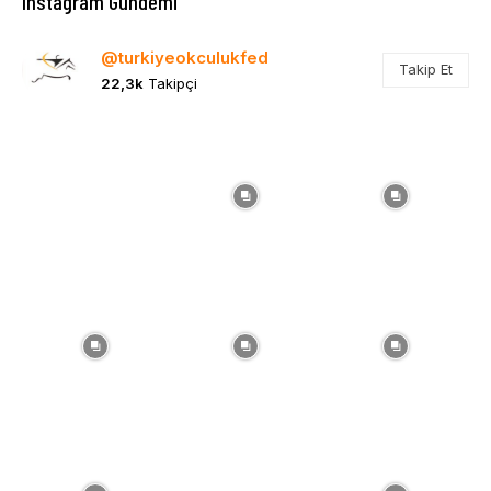
Instagram Gündemi
@turkiyeokculukfed
Takip Et
22,3k
Takipçi