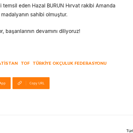
zi temsil eden Hazal BURUN Hırvat rakibi Amanda
z madalyanın sahibi olmuştur.
, başarılarının devamını diliyoruz!
ATISTAN
TOF
TÜRKIYE OKÇULUK FEDERASYONU
App
Copy URL
Tür