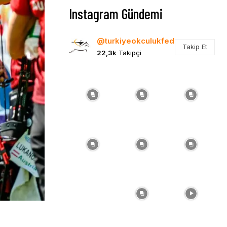
Instagram Gündemi
@turkiyeokculukfed
Takip Et
22,3k
Takipçi