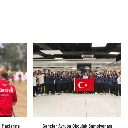
a Maçlarına
Gençler Avrupa Okçuluk Şampiyonası