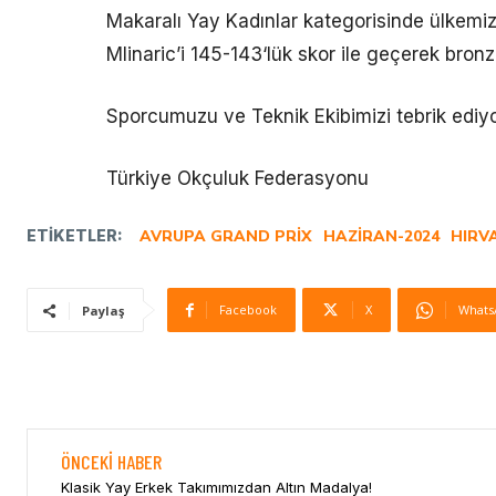
Makaralı Yay Kadınlar kategorisinde ülkemi
Mlinaric’i 145-143‘lük skor ile geçerek bron
Sporcumuzu ve Teknik Ekibimizi tebrik ediyor
Türkiye Okçuluk Federasyonu
ETIKETLER:
AVRUPA GRAND PRIX
HAZIRAN-2024
HIRV
Facebook
X
Whats
Paylaş
ÖNCEKI HABER
Klasik Yay Erkek Takımımızdan Altın Madalya!