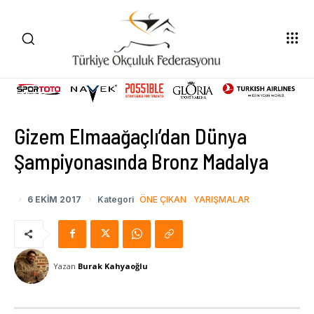
Gizem Elmaağaçlı’dan Dünya
Şampiyonasında Bronz Madalya
6 EKIM 2017
Kategori
ÖNE ÇIKAN
YARIŞMALAR
Yazan
Burak Kahyaoğlu