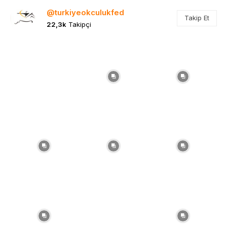
@turkiyeokculukfed
Takip Et
22,3k
Takipçi