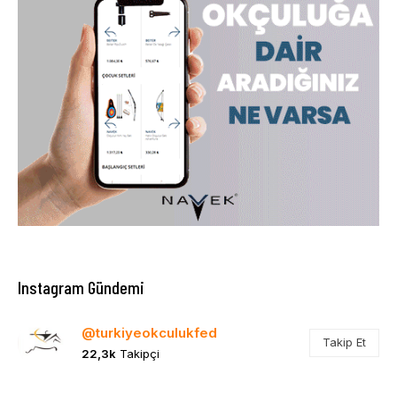
Instagram Gündemi
@turkiyeokculukfed
Takip Et
22,3k
Takipçi