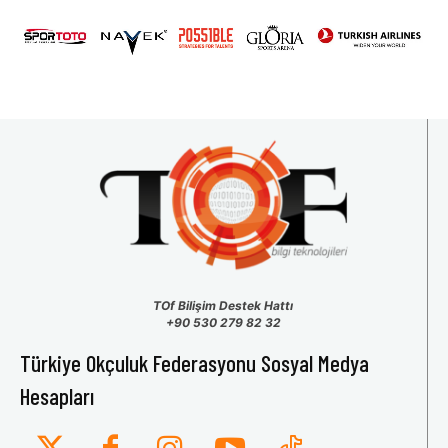
31
1
2
3
4
5
6
TOf Bilişim Destek Hattı
+90 530 279 82 32
Türkiye Okçuluk Federasyonu Sosyal Medya
Hesapları