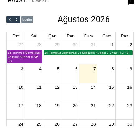
Özal Aksu
-
6 Nisan 2018
0
Ağustos 2026
bugün
Pzt
Sal
Çar
Per
Cum
Cmt
Paz
27
28
29
30
31
1
2
15 Temmuz Demokrasi
15 Temmuz Demokrasi ve Milli Birlik Kupası 2. Ayak (TSP 2)
ve Birlik Kupası (TSP
-2)
3
4
5
6
7
8
9
10
11
12
13
14
15
16
17
18
19
20
21
22
23
24
25
26
27
28
29
30
2026 U15 & U13 Açık Hava Türkiye Şampiyonası