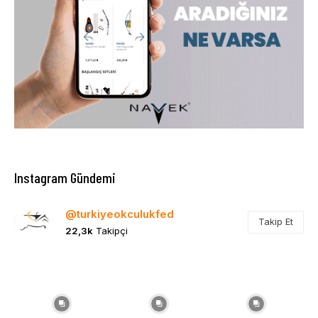
Instagram Gündemi
@turkiyeokculukfed
Takip Et
22,3k
Takipçi