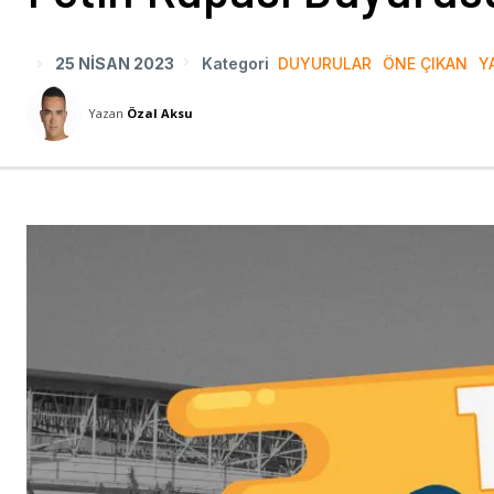
25 NISAN 2023
Kategori
DUYURULAR
ÖNE ÇIKAN
Y
Yazan
Özal Aksu