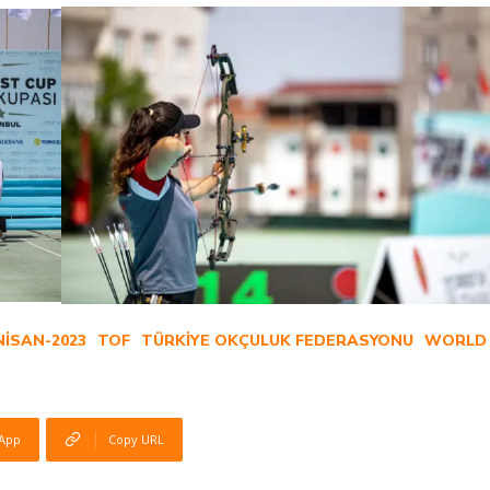
NISAN-2023
TOF
TÜRKIYE OKÇULUK FEDERASYONU
WORLD 
App
Copy URL