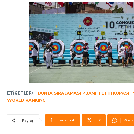
ETIKETLER:
DÜNYA SIRALAMASI PUANI
FETIH KUPASI
WORLD RANKING
Facebook
X
Whats
Paylaş