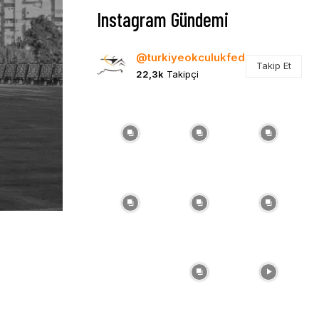
Instagram Gündemi
@turkiyeokculukfed
Takip Et
22,3k
Takipçi