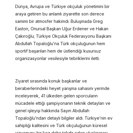
Dünya, Avrupa ve Türkiye okçuluk yönetimini bir
araya getiren bu anlamlı ziyarette son derece
samimi bir atmosfer hakimdi. Buluşmada Greg
Easton, Onursal Başkan Uğur Erdener ve Hakan
Çakıroğlu; Türkiye Okçuluk Federasyonu Başkanı
Abdullah Topaloğlu’na Türk okçuluğunun hem
sportif başarıları hem de üstlendiği kusursuz
organizasyonlar vesilesiyle tebriklerini iletti.
Ziyaret sırasında konuk başkanlar ve
beraberlerindeki heyet yarışma sahasını yerinde
inceleyerek, 41 ülkeden gelen sporcuların
mücadele ettiği şampiyonanın teknik detayları ve
genel işleyişi hakkında Sayın Abdullah
Topaloğlu’ndan detaylı bilgiler aldı. Türkiye’nin ev
sahipliği kalitesini ve Türk okçuluğunun küresel
vizyonunu bir kez daha takdir eden uluslararası