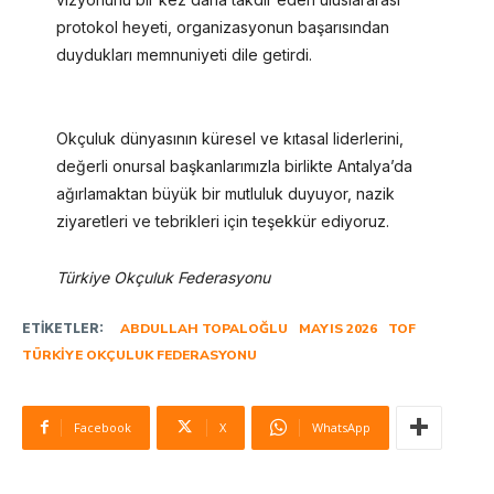
protokol heyeti, organizasyonun başarısından
duydukları memnuniyeti dile getirdi.
Okçuluk dünyasının küresel ve kıtasal liderlerini,
değerli onursal başkanlarımızla birlikte Antalya’da
ağırlamaktan büyük bir mutluluk duyuyor, nazik
ziyaretleri ve tebrikleri için teşekkür ediyoruz.
Türkiye Okçuluk Federasyonu
ETIKETLER:
ABDULLAH TOPALOĞLU
MAYIS 2026
TOF
TÜRKIYE OKÇULUK FEDERASYONU
Facebook
X
WhatsApp