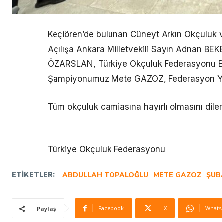
Keçiören’de bulunan Cüneyt Arkın Okçuluk ve 
Açılışa Ankara Milletvekili Sayın Adnan BEK
ÖZARSLAN, Türkiye Okçuluk Federasyonu B
Şampiyonumuz Mete GAZOZ, Federasyon Yöneti
Tüm okçuluk camiasına hayırlı olmasını dile
Türkiye Okçuluk Federasyonu
ETIKETLER:
ABDULLAH TOPALOĞLU
METE GAZOZ
ŞUB
Facebook
X
Whats
Paylaş