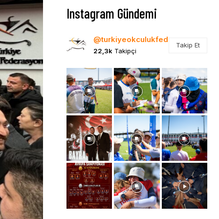
Instagram Gündemi
@turkiyeokculukfed
Takip Et
22,3k
Takipçi