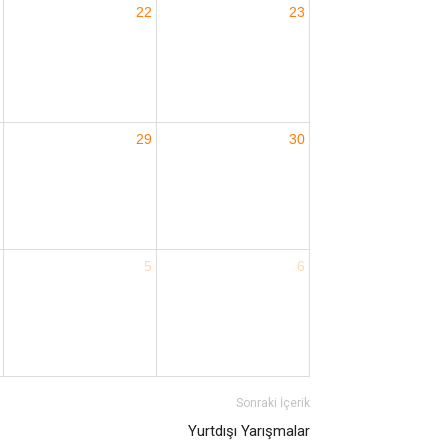
22
23
29
30
5
6
Sonraki İçerik
Yurtdışı Yarışmalar