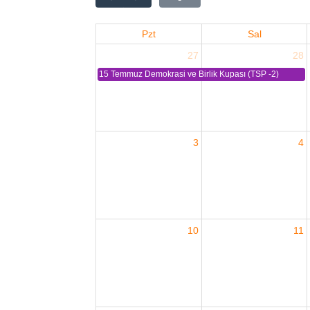
Pzt
Sal
27
28
15 Temmuz Demokrasi ve Birlik Kupası (TSP -2)
3
4
10
11