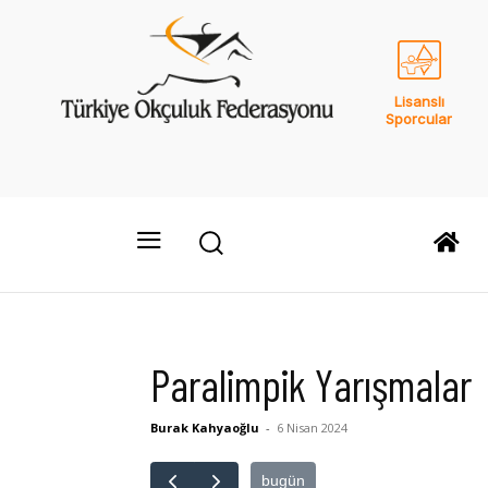
Lisanslı
Sporcular
Paralimpik Yarışmalar
Burak Kahyaoğlu
-
6 Nisan 2024
bugün