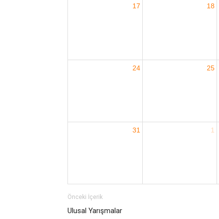
17
18
24
25
31
1
Önceki İçerik
Ulusal Yarışmalar