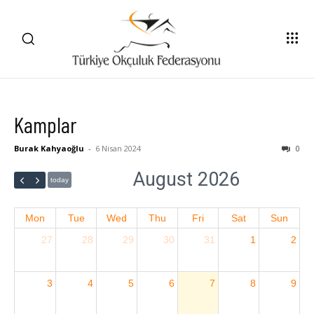
Kamplar
Burak Kahyaoğlu
-
6 Nisan 2024
0
August 2026
today
Mon
Tue
Wed
Thu
Fri
Sat
Sun
27
28
29
30
31
1
2
3
4
5
6
7
8
9