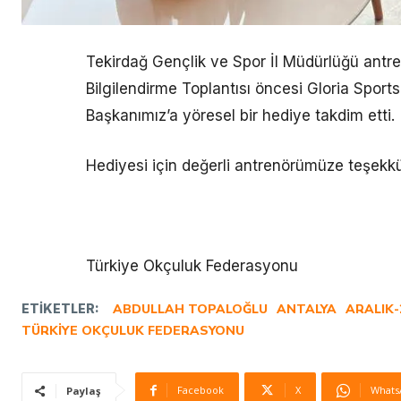
Tekirdağ Gençlik ve Spor İl Müdürlüğü ant
Bilgilendirme Toplantısı öncesi Gloria Sport
Başkanımız’a yöresel bir hediye takdim etti.
Hediyesi için değerli antrenörümüze teşekkü
Türkiye Okçuluk Federasyonu
ETIKETLER:
ABDULLAH TOPALOĞLU
ANTALYA
ARALIK-
TÜRKIYE OKÇULUK FEDERASYONU
Facebook
X
Whats
Paylaş