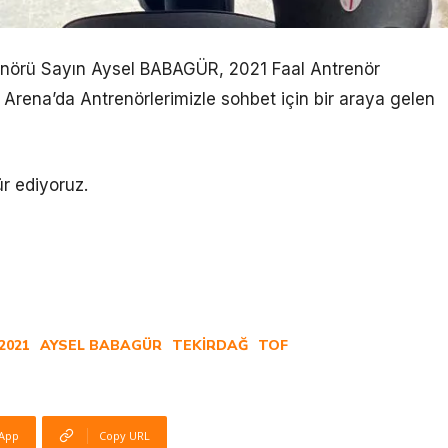
renörü Sayın Aysel BABAGÜR, 2021 Faal Antrenör
s Arena’da Antrenörlerimizle sohbet için bir araya gelen
r ediyoruz.
2021
AYSEL BABAGÜR
TEKIRDAĞ
TOF
App
Copy URL