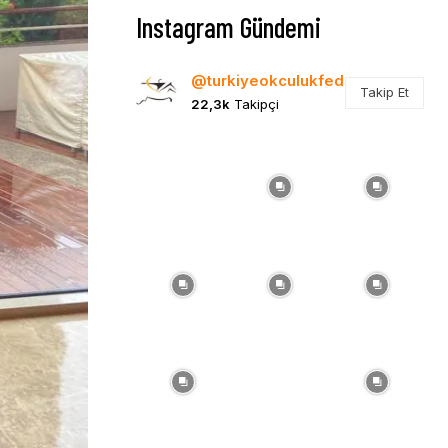
Instagram Gündemi
@turkiyeokculukfed
Takip Et
22,3k
Takipçi