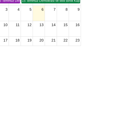
5 Temmuz Demokrasi ve Birlik Kupası (TSP -2)
15 Temmuz Demokrasi ve Milli Birlik Kupası 2. Ayak (TSP 2)
3
4
5
6
7
8
9
10
11
12
13
14
15
16
17
18
19
20
21
22
23
24
25
26
27
28
29
30
2026 U15 & U13 Açık Hava Türkiye Şampiyonası
31
1
2
3
4
5
6