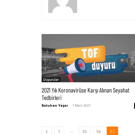
Duyurular
2021 Yılı Koronavirüse Karşı Alınan Seyahat
Tedbirleri
Batuhan Yaşar
-
1 Mart 2021
...
1
55
56
57