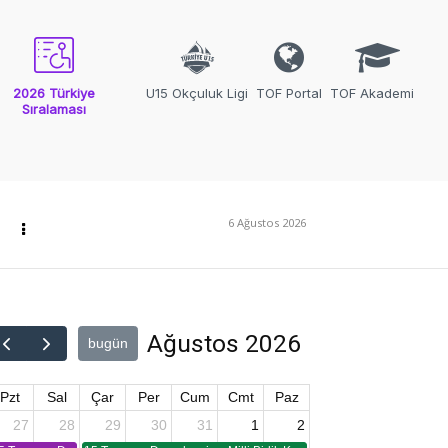
2026 Türkiye
U15 Okçuluk Ligi
TOF Portal
TOF Akademi
Sıralaması
6 Ağustos 2026
Ağustos 2026
bugün
Pzt
Sal
Çar
Per
Cum
Cmt
Paz
27
28
29
30
31
1
2