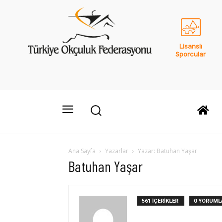
Lisanslı
Sporcular
Ana Sayfa
Yazarlar
Yazar: Batuhan Yaşar
Batuhan Yaşar
561 İÇERİKLER
0 YORUML