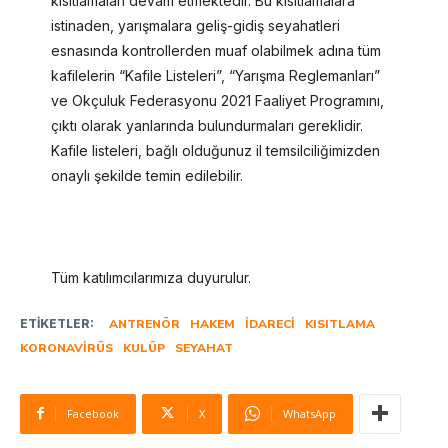
kısıtlamaları devam etmektedir. Bu kısıtlamalara
istinaden, yarışmalara geliş-gidiş seyahatleri
esnasında kontrollerden muaf olabilmek adına tüm
kafilelerin “Kafile Listeleri”, “Yarışma Reglemanları”
ve Okçuluk Federasyonu 2021 Faaliyet Programını,
çıktı olarak yanlarında bulundurmaları gereklidir.
Kafile listeleri, bağlı olduğunuz il temsilciliğimizden
onaylı şekilde temin edilebilir.
Tüm katılımcılarımıza duyurulur.
ETIKETLER:
ANTRENÖR
HAKEM
IDARECI
KISITLAMA
KORONAVIRÜS
KULÜP
SEYAHAT
Facebook
X
WhatsApp