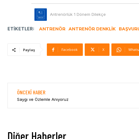
Antrenörlük 1 Dönem Dilekçe
ETIKETLER:
ANTRENÖR
ANTRENÖR DENKLIK
BAŞVUR
Facebook
X
Whats
Paylaş
ÖNCEKI HABER
Saygı ve Özlemle Anıyoruz
Diğer Haberler