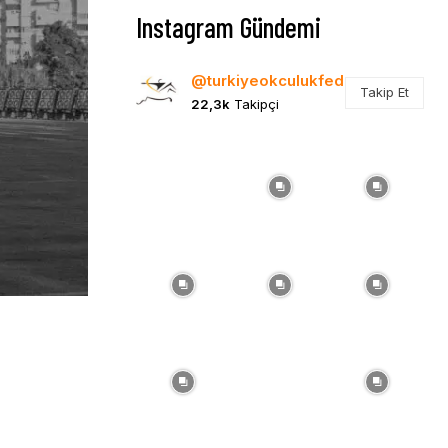
Instagram Gündemi
@turkiyeokculukfed
Takip Et
22,3k
Takipçi