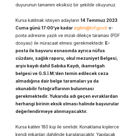
duyurunun tamamını eksiksiz bir şekilde okuyunuz.
Kursa katılmak isteyen adayların
14 Temmuz 2023
Cuma günü 17:00’ye kadar
egitim@tof.gov.tr
e-
posta adresine yazılı ve imzalı dilekçe taraması (PDF
dosyası) ile müracaat etmesi gerekmektedir.
E-
posta ile başvuru esnasında ayrıca nüfus
cüzdanı, sağlık raporu, okul mezuniyet Belgesi,
arşiv kaydı dahil Sabıka Kaydı, ikametgah
belgesi ve G.S.İ.M.’den temin edilecek ceza
almadığına dair belge taramaları ya da
okunabilir fotoğraflarının bulunması
gerekmektedir. Yukarıda adı geçen evraklardan
herhangi birinin eksik olması halinde başvurular
değerlendirmeye alınmayacaktır.
Kursa katılım 180 kişi ile sınırlıdır. Konaklama kişilerce
kendi imkanları dahilinde karşılanacaktır. Yapılacak