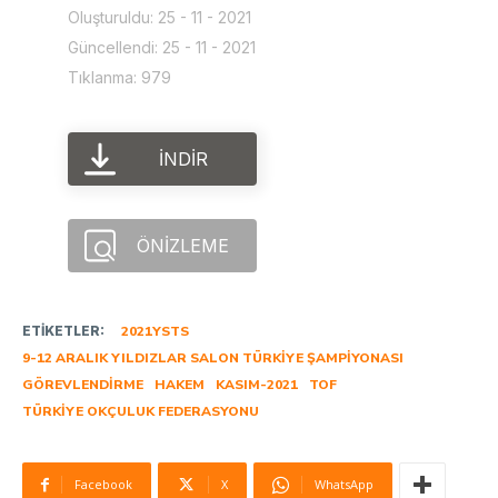
Oluşturuldu: 25 - 11 - 2021
Güncellendi: 25 - 11 - 2021
Tıklanma: 979
İNDIR
ÖNIZLEME
ETIKETLER:
2021YSTS
9-12 ARALIK YILDIZLAR SALON TÜRKIYE ŞAMPIYONASI
GÖREVLENDIRME
HAKEM
KASIM-2021
TOF
TÜRKIYE OKÇULUK FEDERASYONU
Facebook
X
WhatsApp