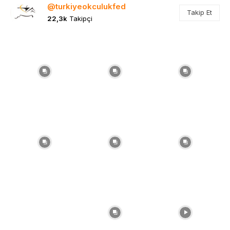
@turkiyeokculukfed
Takip Et
22,3k
Takipçi