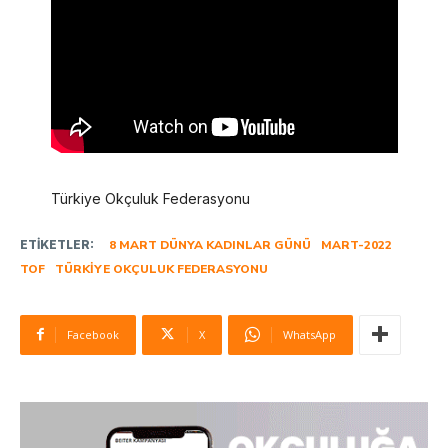
Türkiye Okçuluk Federasyonu
ETIKETLER:
8 MART DÜNYA KADINLAR GÜNÜ
MART-2022
TOF
TÜRKIYE OKÇULUK FEDERASYONU
Facebook
X
WhatsApp