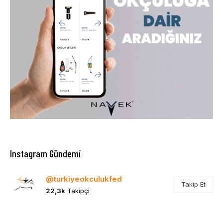
Instagram Gündemi
@turkiyeokculukfed
Takip Et
22,3k
Takipçi