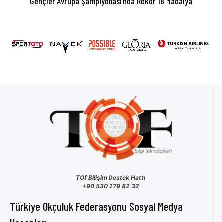
Gençler Avrupa Şampiyonası’nda Rekor 18 Madalya
TOf Bilişim Destek Hattı
+90 530 279 82 32
Türkiye Okçuluk Federasyonu Sosyal Medya