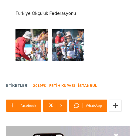
Türkiye Okçuluk Federasyonu
ETIKETLER:
2019FK
FETIH KUPASI
ISTANBUL
Facebook
X
WhatsApp