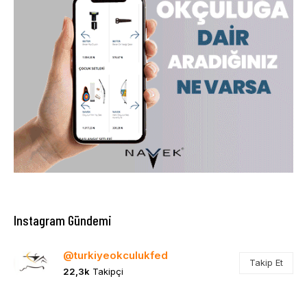
Instagram Gündemi
@turkiyeokculukfed
Takip Et
22,3k
Takipçi