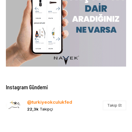
Instagram Gündemi
@turkiyeokculukfed
Takip Et
22,3k
Takipçi