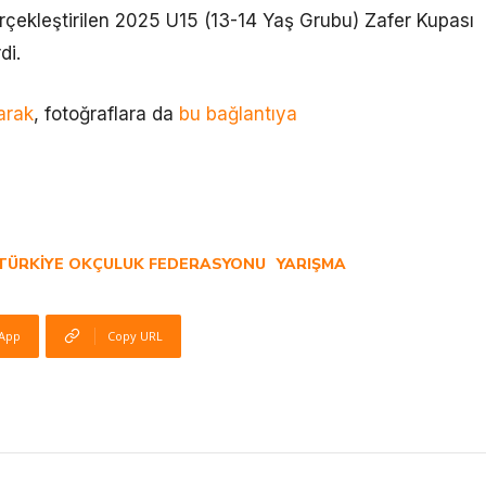
erçekleştirilen 2025 U15 (13-14 Yaş Grubu) Zafer Kupası
di.
arak
, fotoğraflara da
bu bağlantıya
TÜRKIYE OKÇULUK FEDERASYONU
YARIŞMA
App
Copy URL