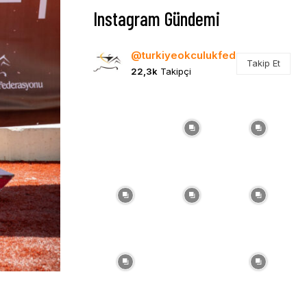
Instagram Gündemi
@turkiyeokculukfed
Takip Et
22,3k
Takipçi