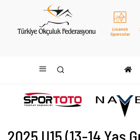
Lisanslı
Sporcular
2025 U15 (13-14 Yaş G