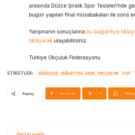
arasında Düzce Şıralık Spor Tesisleri’nde g
bugün yapılan final müsabakaları ile sona er
Yarışmanın sonuçlarına
bu bağlantıya tıklay
tıklayarak
ulaşabilirsiniz.
Türkiye Okçuluk Federasyonu
ETIKETLER:
2025U15Z
AĞUSTOS-2025
OKÇULUK
TOF
Facebook
X
Whats
Paylaş
ÖNCEKI HABER