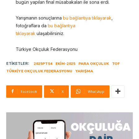
bugün yapılan final müsabakaları ile sona erdi.
Yarışmanın sonuçlarına
bu bağlantıya tıklayarak
,
fotoğraflara da
bu bağlantıya
tıklayarak
ulaşabilirsiniz.
Türkiye Okçuluk Federasyonu
ETIKETLER:
2025PTS4
EKIM-2025
PARA OKÇULUK
TOF
TÜRKIYE OKÇULUK FEDERASYONU
YARIŞMA
Facebook
X
WhatsApp