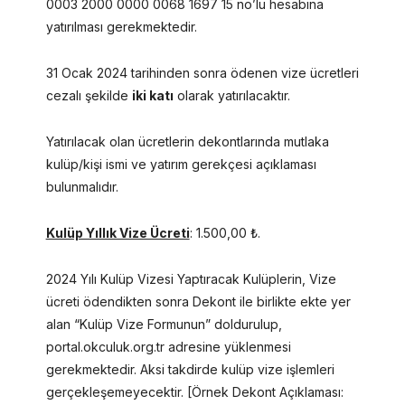
0003 2000 0000 0068 1697 15 no’lu hesabına
yatırılması gerekmektedir.
31 Ocak 2024 tarihinden sonra ödenen vize ücretleri
cezalı şekilde
iki katı
olarak yatırılacaktır.
Yatırılacak olan ücretlerin dekontlarında mutlaka
kulüp/kişi ismi ve yatırım gerekçesi açıklaması
bulunmalıdır.
Kulüp Yıllık Vize Ücreti
: 1.500,00 ₺.
2024 Yılı Kulüp Vizesi Yaptıracak Kulüplerin, Vize
ücreti ödendikten sonra Dekont ile birlikte ekte yer
alan “Kulüp Vize Formunun” doldurulup,
portal.okculuk.org.tr adresine yüklenmesi
gerekmektedir. Aksi takdirde kulüp vize işlemleri
gerçekleşemeyecektir. [Örnek Dekont Açıklaması: