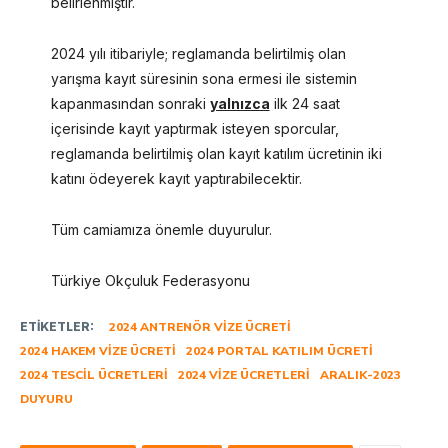
belirlenmiştir.
2024 yılı itibariyle; reglamanda belirtilmiş olan
yarışma kayıt süresinin sona ermesi ile sistemin
kapanmasından sonraki
yalnızca
ilk 24 saat
içerisinde kayıt yaptırmak isteyen sporcular,
reglamanda belirtilmiş olan kayıt katılım ücretinin iki
katını ödeyerek kayıt yaptırabilecektir.
Tüm camiamıza önemle duyurulur.
Türkiye Okçuluk Federasyonu
ETIKETLER:
2024 ANTRENÖR VIZE ÜCRETI
2024 HAKEM VIZE ÜCRETI
2024 PORTAL KATILIM ÜCRETI
2024 TESCIL ÜCRETLERI
2024 VIZE ÜCRETLERI
ARALIK-2023
DUYURU