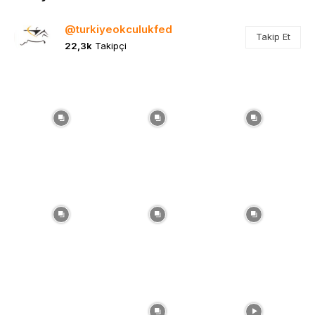
@turkiyeokculukfed
Takip Et
22,3k
Takipçi