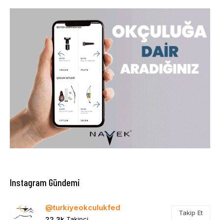
Instagram Gündemi
@turkiyeokculukfed
Takip Et
22,3k
Takipçi