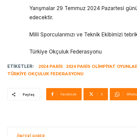
Yarışmalar 29 Temmuz 2024 Pazartesi günü 
edecektir.
Milli Sporcularımızı ve Teknik Ekibimizi tebri
Türkiye Okçuluk Federasyonu
ETIKETLER:
2024 PARIS
2024 PARIS OLIMPIYAT OYUNLAR
TÜRKIYE OKÇULUK FEDERASYONU
Facebook
X
Whats
Paylaş
ÖNCEKI HABER