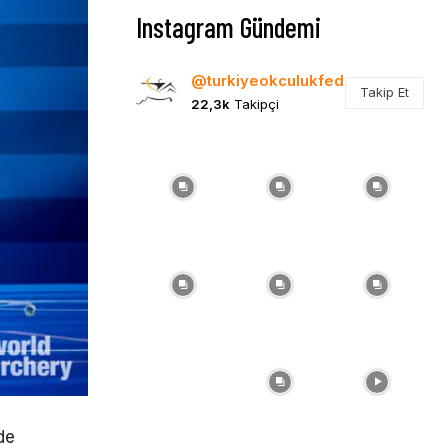
Instagram Gündemi
@turkiyeokculukfed
Takip Et
22,3k
Takipçi
de